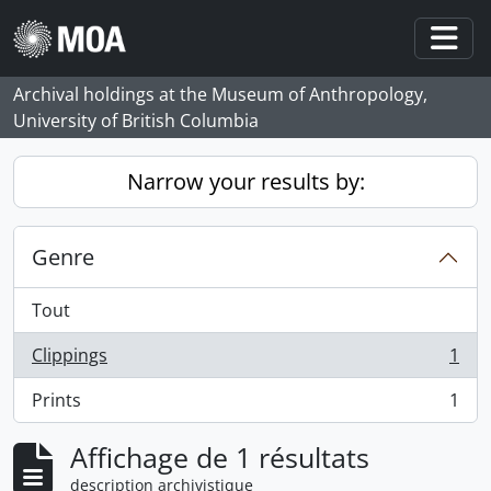
Skip to main content
Togg
Archival holdings at the Museum of Anthropology,
University of British Columbia
Narrow your results by:
Genre
Tout
Clippings
1
, 1 résultats
Prints
1
, 1 résultats
Affichage de 1 résultats
description archivistique