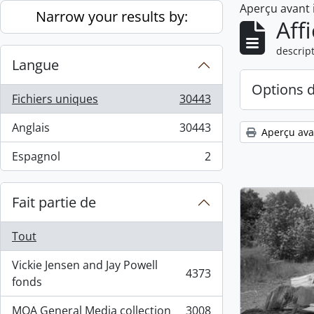
Aperçu avant
Skip to main content
Narrow your results by:
Aff
descript
Langue
Options 
Fichiers uniques
30443
, 30443 résultats
Anglais
30443
Aperçu ava
, 30443 résultats
Espagnol
2
, 2 résultats
Fait partie de
Tout
Vickie Jensen and Jay Powell
4373
, 4373 résultats
fonds
MOA General Media collection
3008