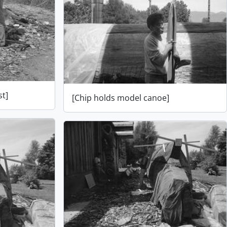
st]
[Chip holds model canoe]