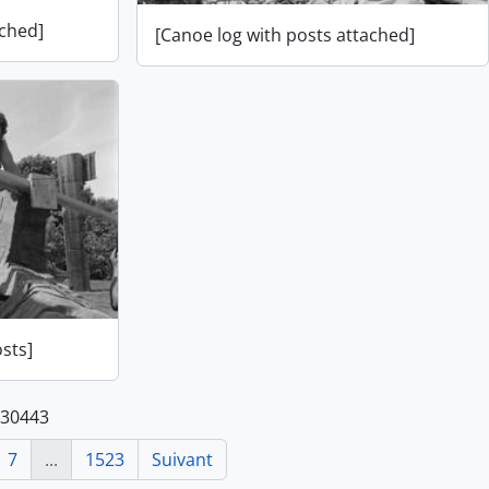
ached]
[Canoe log with posts attached]
sts]
 30443
7
...
1523
Suivant