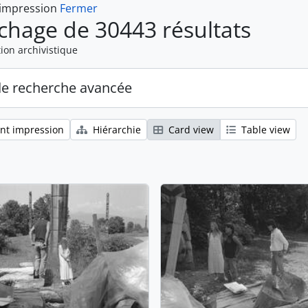
 impression
Fermer
ichage de 30443 résultats
ion archivistique
de recherche avancée
nt impression
Hiérarchie
Card view
Table view