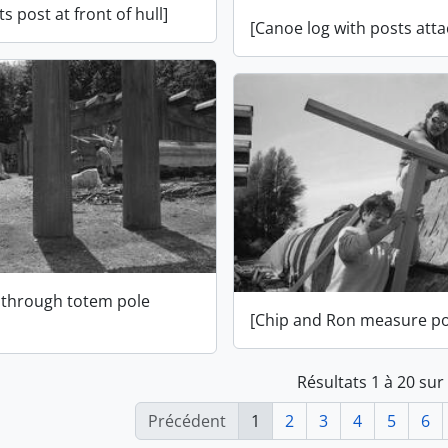
ts post at front of hull]
[Canoe log with posts att
g through totem pole
[Chip and Ron measure po
Résultats 1 à 20 sur
Précédent
1
2
3
4
5
6