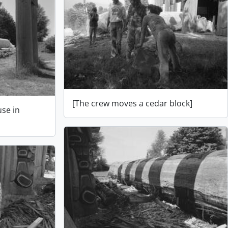
[The crew moves a cedar block]
use in