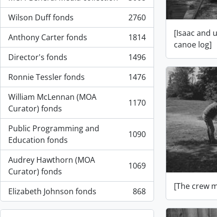
, 3008 résultats
Wilson Duff fonds
2760
, 2760 résultats
[Isaac and 
Anthony Carter fonds
1814
, 1814 résultats
canoe log]
Director's fonds
1496
, 1496 résultats
Ronnie Tessler fonds
1476
, 1476 résultats
William McLennan (MOA
1170
, 1170 résultats
Curator) fonds
Public Programming and
1090
, 1090 résultats
Education fonds
Audrey Hawthorn (MOA
1069
, 1069 résultats
Curator) fonds
[The crew m
Elizabeth Johnson fonds
868
, 868 résultats