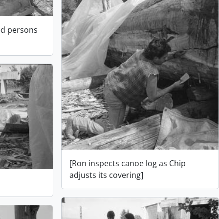
ied persons
[Ron inspects canoe log as Chip
adjusts its covering]