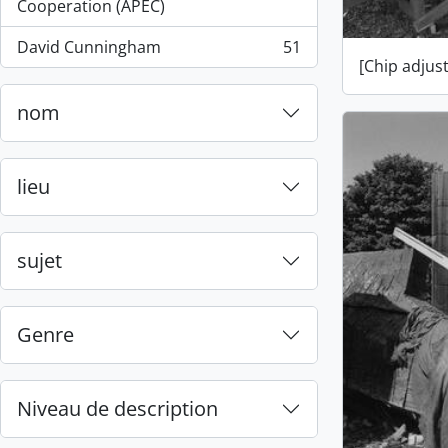
, 55 résultats
Cooperation (APEC)
David Cunningham
51
, 51 résultats
[Chip adjus
nom
lieu
sujet
Genre
Niveau de description