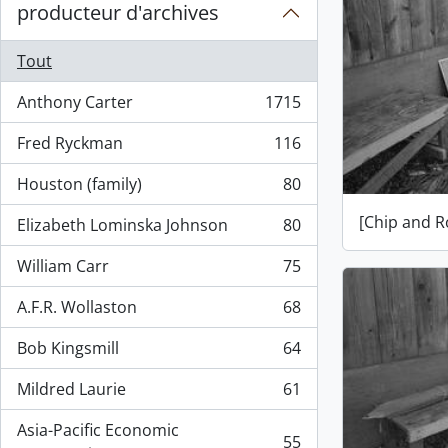
producteur d'archives
Tout
Anthony Carter
1715
, 1715 résultats
Fred Ryckman
116
, 116 résultats
Houston (family)
80
, 80 résultats
[Chip and R
Elizabeth Lominska Johnson
80
, 80 résultats
William Carr
75
, 75 résultats
A.F.R. Wollaston
68
, 68 résultats
Bob Kingsmill
64
, 64 résultats
Mildred Laurie
61
, 61 résultats
Asia-Pacific Economic
55