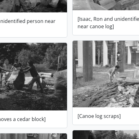
[Isaac, Ron and unidentif
unidentified person near
near canoe log]
[Canoe log scraps]
oves a cedar block]