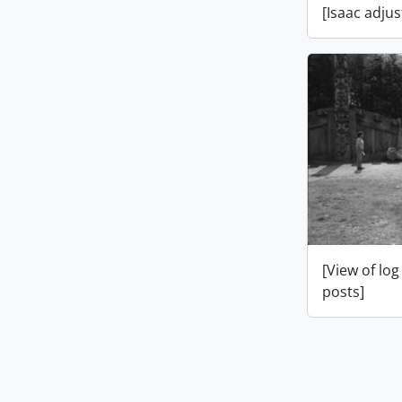
[Isaac adjus
[View of lo
posts]