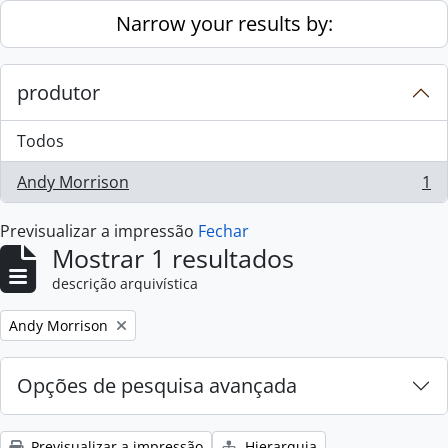
Skip to main content
Narrow your results by:
produtor
Todos
Andy Morrison
1
, 1 resultados
Previsualizar a impressão
Fechar
Mostrar 1 resultados
descrição arquivística
Remove filter:
Andy Morrison
Opções de pesquisa avançada
Previsualizar a impressão
Hierarquia