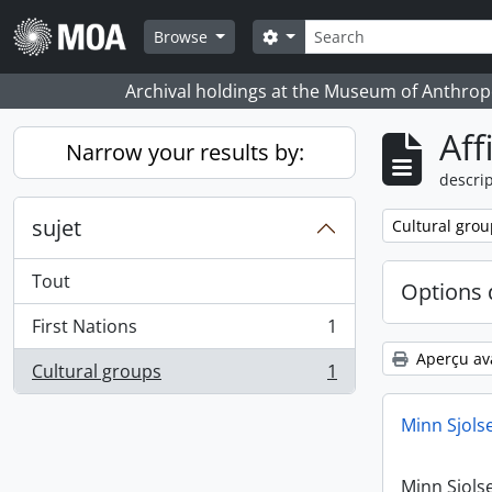
Skip to main content
Rechercher
Search options
Browse
Archival holdings at the Museum of Anthropo
Aff
Narrow your results by:
descrip
sujet
Remove filter:
Cultural grou
Tout
Options 
First Nations
1
, 1 résultats
Aperçu av
Cultural groups
1
, 1 résultats
Minn Sjols
Minn Sjols