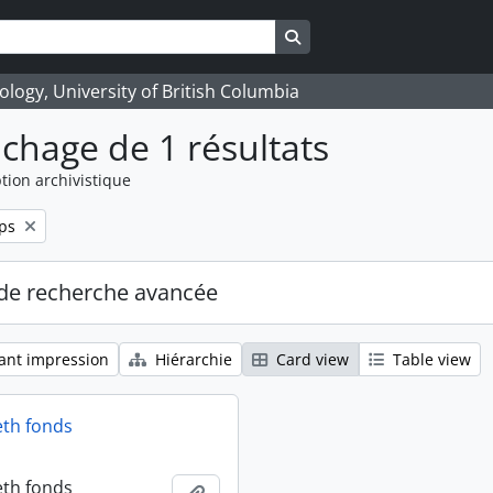
Search in browse page
logy, University of British Columbia
ichage de 1 résultats
tion archivistique
ps
de recherche avancée
ant impression
Hiérarchie
Card view
Table view
eth fonds
eth fonds