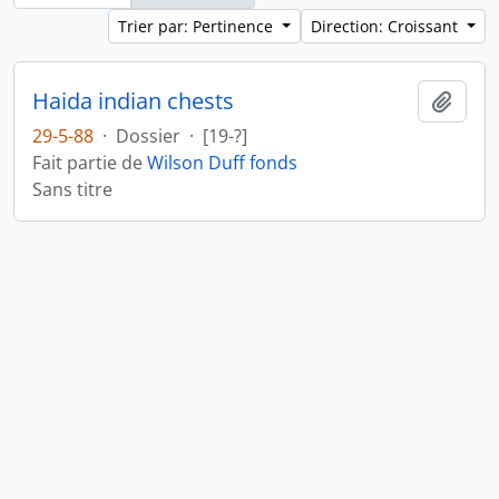
Trier par: Pertinence
Direction: Croissant
Haida indian chests
Ajout
29-5-88
·
Dossier
·
[19-?]
Fait partie de
Wilson Duff fonds
Sans titre