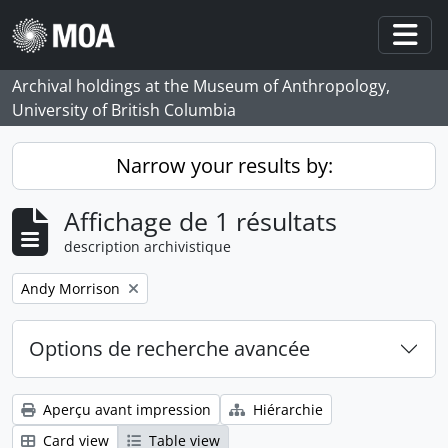
Skip to main content
Togg
Archival holdings at the Museum of Anthropology,
University of British Columbia
Narrow your results by:
Affichage de 1 résultats
description archivistique
Remove filter:
Andy Morrison
Options de recherche avancée
Aperçu avant impression
Hiérarchie
Card view
Table view