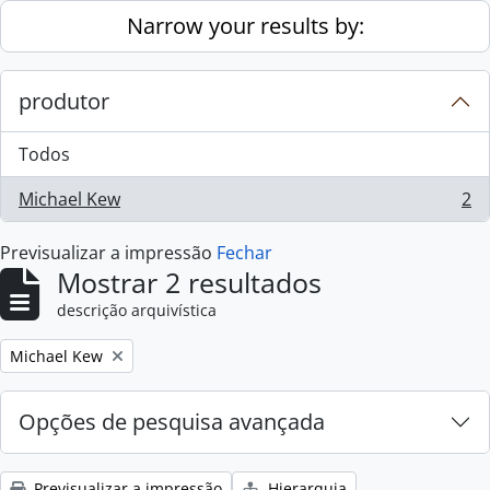
Skip to main content
Narrow your results by:
produtor
Todos
Michael Kew
2
, 2 resultados
Previsualizar a impressão
Fechar
Mostrar 2 resultados
descrição arquivística
Remove filter:
Michael Kew
Opções de pesquisa avançada
Previsualizar a impressão
Hierarquia