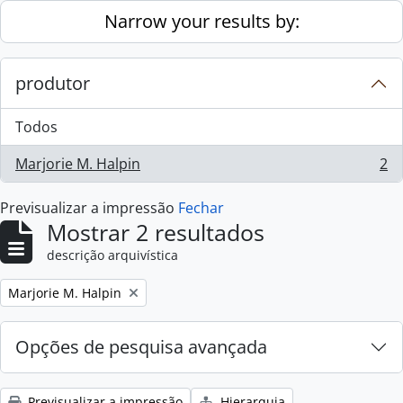
Skip to main content
Narrow your results by:
produtor
Todos
Marjorie M. Halpin
2
, 2 resultados
Previsualizar a impressão
Fechar
Mostrar 2 resultados
descrição arquivística
Remove filter:
Marjorie M. Halpin
Opções de pesquisa avançada
Previsualizar a impressão
Hierarquia