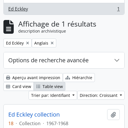
Ed Eckley
1
, 1 résultats
Affichage de 1 résultats
description archivistique
Remove filter:
Remove filter:
Ed Eckley
Anglais
Options de recherche avancée
Aperçu avant impression
Hiérarchie
Card view
Table view
Trier par: Identifiant
Direction: Croissant
Ed Eckley collection
Ajout
18
·
Collection
·
1967-1968