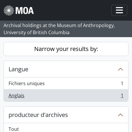
Skip to main content
Togg
Archival holdings at the Museum of Anthropology,
University of British Columbia
Narrow your results by:
Langue
Fichiers uniques
1
, 1 résultats
Anglais
1
, 1 résultats
producteur d'archives
Tout