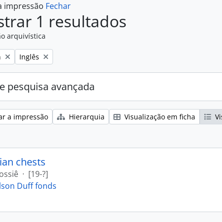
 a impressão
Fechar
trar 1 resultados
o arquivística
Remove filter:
n
Inglês
e pesquisa avançada
ar a impressão
Hierarquia
Visualização em ficha
Vi
ian chests
ossiê
·
[19-?]
lson Duff fonds