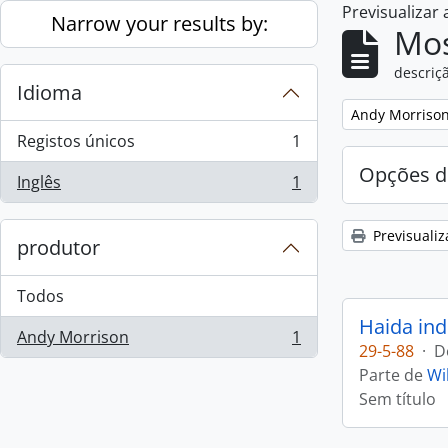
Previsualizar
Skip to main content
Narrow your results by:
Mos
descriçã
Idioma
Remove filter:
Andy Morriso
Registos únicos
1
, 1 resultados
Opções d
Inglês
1
, 1 resultados
Previsualiz
produtor
Todos
Haida ind
Andy Morrison
1
, 1 resultados
29-5-88
·
D
Parte de
Wi
Sem título