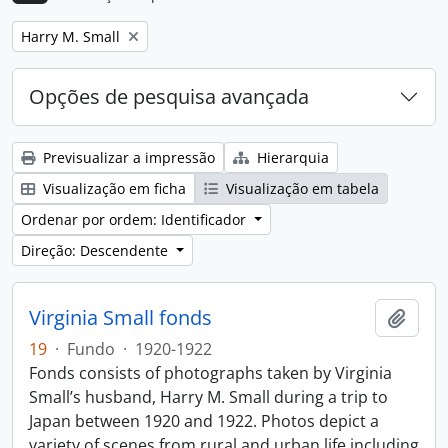
Remove filter:
Harry M. Small
Opções de pesquisa avançada
Previsualizar a impressão
Hierarquia
Visualização em ficha
Visualização em tabela
Ordenar por ordem: Identificador
Direção: Descendente
Virginia Small fonds
Adici
19
·
Fundo
·
1920-1922
Fonds consists of photographs taken by Virginia
Small’s husband, Harry M. Small during a trip to
Japan between 1920 and 1922. Photos depict a
variety of scenes from rural and urban life including