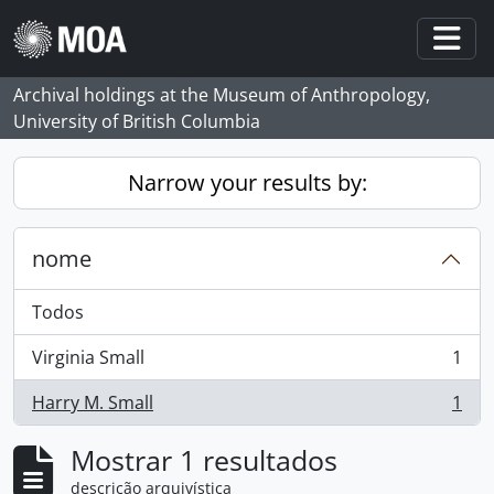
Skip to main content
Togg
Archival holdings at the Museum of Anthropology,
University of British Columbia
Narrow your results by:
nome
Todos
Virginia Small
1
, 1 resultados
Harry M. Small
1
, 1 resultados
Mostrar 1 resultados
descrição arquivística