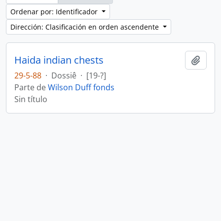
Ordenar por: Identificador
Dirección: Clasificación en orden ascendente
Haida indian chests
Añadi
29-5-88
·
Dossiê
·
[19-?]
Parte de
Wilson Duff fonds
Sin título