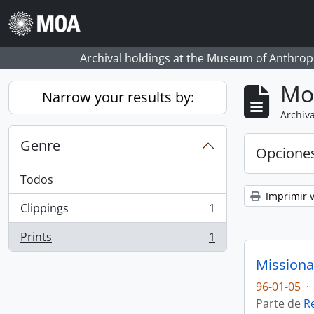
Skip to main content
Archival holdings at the Museum of Anthropo
Mo
Narrow your results by:
Archiva
Genre
Opcione
Todos
Imprimir v
Clippings
1
, 1 resultados
Prints
1
, 1 resultados
Missiona
96-01-05
·
Parte de
R