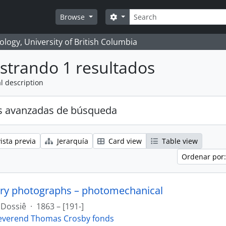
Búsqueda
Search options
Browse
logy, University of British Columbia
strando 1 resultados
l description
s avanzadas de búsqueda
ista previa
Jerarquía
Card view
Table view
Ordenar por:
ry photographs – photomechanical
Dossiê
·
1863 – [191-]
everend Thomas Crosby fonds