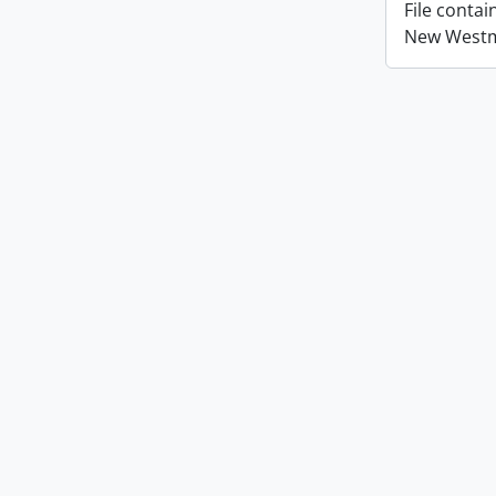
File conta
New Westmi