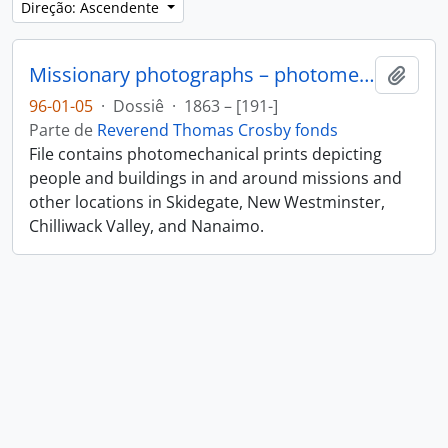
Direção: Ascendente
Missionary photographs – photomechanical
Adici
96-01-05
·
Dossiê
·
1863 – [191-]
Parte de
Reverend Thomas Crosby fonds
File contains photomechanical prints depicting
people and buildings in and around missions and
other locations in Skidegate, New Westminster,
Chilliwack Valley, and Nanaimo.