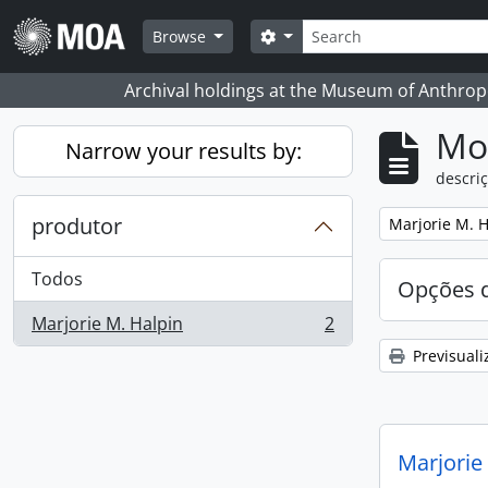
Skip to main content
Pesquisar
Search options
Browse
Archival holdings at the Museum of Anthropo
Mos
Narrow your results by:
descriç
produtor
Remove filter:
Marjorie M. H
Todos
Opções d
Marjorie M. Halpin
2
, 2 resultados
Previsuali
Marjorie