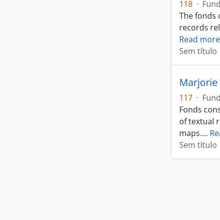
118
·
Fun
The fonds 
records rel
Read more
Sem título
Marjorie 
117
·
Fun
Fonds cons
of textual 
maps.
…
Re
Sem título