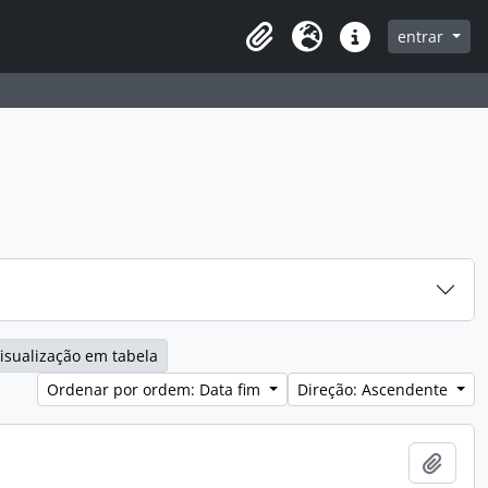
entrar
Clipboard
Idioma
Ligações rápidas
isualização em tabela
Ordenar por ordem: Data fim
Direção: Ascendente
Adici