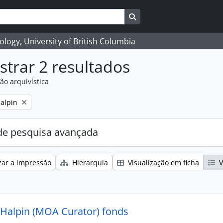
Search in browse page
logy, University of British Columbia
trar 2 resultados
ão arquivística
alpin
e pesquisa avançada
zar a impressão
Hierarquia
Visualização em ficha
V
 Halpin (MOA Curator) fonds