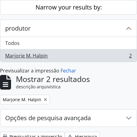
Skip to main content
Narrow your results by:
produtor
Todos
Marjorie M. Halpin
2
, 2 resultados
Previsualizar a impressão
Fechar
Mostrar 2 resultados
descrição arquivística
Remove filter:
Marjorie M. Halpin
Opções de pesquisa avançada
Previsualizar a impressão
Hierarquia