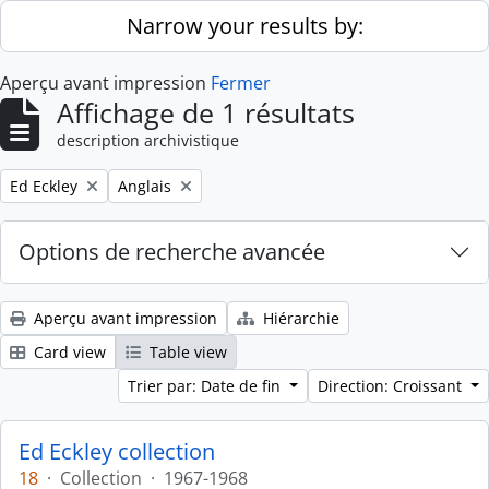
Skip to main content
Narrow your results by:
Aperçu avant impression
Fermer
Affichage de 1 résultats
description archivistique
Remove filter:
Remove filter:
Ed Eckley
Anglais
Options de recherche avancée
Aperçu avant impression
Hiérarchie
Card view
Table view
Trier par: Date de fin
Direction: Croissant
Ed Eckley collection
18
·
Collection
·
1967-1968