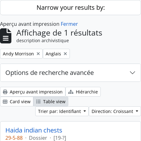
Skip to main content
Narrow your results by:
Aperçu avant impression
Fermer
Affichage de 1 résultats
description archivistique
Remove filter:
Remove filter:
Andy Morrison
Anglais
Options de recherche avancée
Aperçu avant impression
Hiérarchie
Card view
Table view
Trier par: Identifiant
Direction: Croissant
Haida indian chests
29-5-88
·
Dossier
·
[19-?]