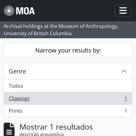
Skip to main content
Togg
Archival holdings at the Museum of Anthropology,
University of British Columbia
Narrow your results by:
Genre
Todos
Clippings
1
, 1 resultados
Prints
1
, 1 resultados
Mostrar 1 resultados
descrição arquivística