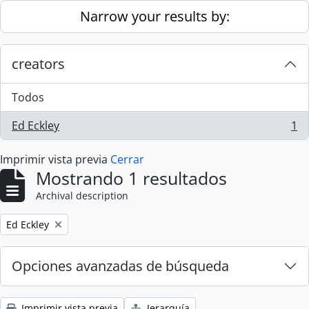
Skip to main content
Narrow your results by:
creators
Todos
Ed Eckley
1
, 1 resultados
Imprimir vista previa
Cerrar
Mostrando 1 resultados
Archival description
Remove filter:
Ed Eckley
Opciones avanzadas de búsqueda
Imprimir vista previa
Jerarquía