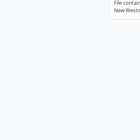
File conta
New Westmi