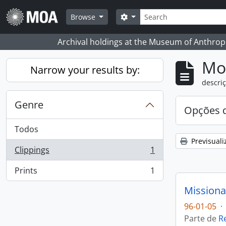
Skip to main content
Pesquisar
Search options
Browse
Archival holdings at the Museum of Anthropo
Mos
Narrow your results by:
descriç
Genre
Opções d
Todos
Previsuali
Clippings
1
, 1 resultados
Prints
1
, 1 resultados
Missiona
96-01-05
·
Parte de
R