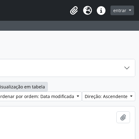
entrar
Clipboard
Idioma
Ligações rápidas
isualização em tabela
rdenar por ordem: Data modificada
Direção: Ascendente
Adici