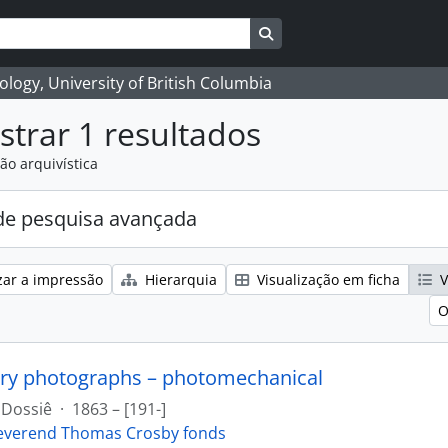
Search in browse page
logy, University of British Columbia
trar 1 resultados
ão arquivística
e pesquisa avançada
zar a impressão
Hierarquia
Visualização em ficha
V
O
ry photographs – photomechanical
Dossiê
·
1863 – [191-]
everend Thomas Crosby fonds