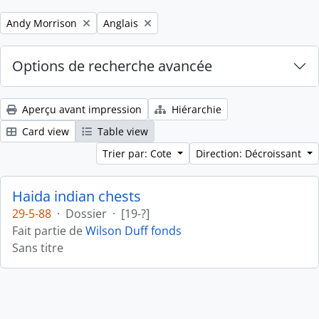
Remove filter:
Remove filter:
Andy Morrison
Anglais
Options de recherche avancée
Aperçu avant impression
Hiérarchie
Card view
Table view
Trier par: Cote
Direction: Décroissant
Haida indian chests
29-5-88
·
Dossier
·
[19-?]
Fait partie de
Wilson Duff fonds
Sans titre