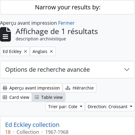
Skip to main content
Narrow your results by:
Aperçu avant impression
Fermer
Affichage de 1 résultats
description archivistique
Remove filter:
Remove filter:
Ed Eckley
Anglais
Options de recherche avancée
Aperçu avant impression
Hiérarchie
Card view
Table view
Trier par: Cote
Direction: Croissant
Ed Eckley collection
18
·
Collection
·
1967-1968