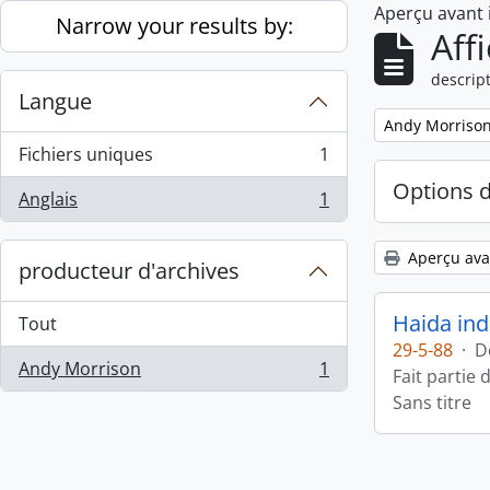
Aperçu avant
Skip to main content
Narrow your results by:
Aff
descript
Langue
Remove filter:
Andy Morriso
Fichiers uniques
1
, 1 résultats
Options 
Anglais
1
, 1 résultats
Aperçu ava
producteur d'archives
Haida ind
Tout
29-5-88
·
D
Andy Morrison
1
Fait partie 
, 1 résultats
Sans titre