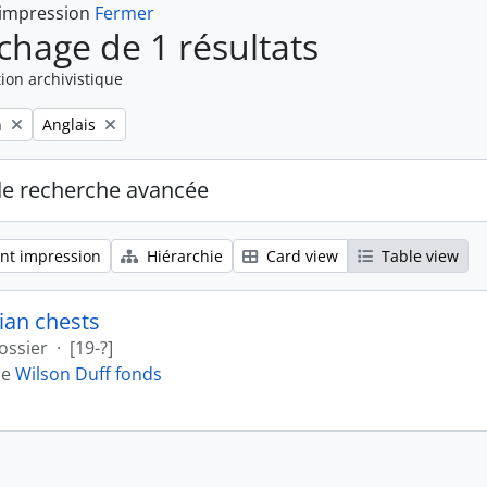
 impression
Fermer
ichage de 1 résultats
ion archivistique
Remove filter:
n
Anglais
de recherche avancée
nt impression
Hiérarchie
Card view
Table view
ian chests
ossier
·
[19-?]
de
Wilson Duff fonds