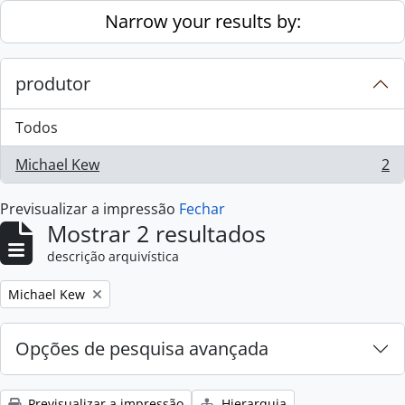
Skip to main content
Narrow your results by:
produtor
Todos
Michael Kew
2
, 2 resultados
Previsualizar a impressão
Fechar
Mostrar 2 resultados
descrição arquivística
Remove filter:
Michael Kew
Opções de pesquisa avançada
Previsualizar a impressão
Hierarquia