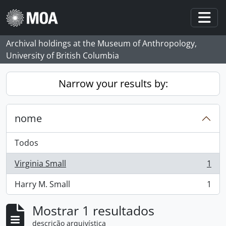
Skip to main content
Togg
Archival holdings at the Museum of Anthropology,
University of British Columbia
Narrow your results by:
nome
Todos
Virginia Small
1
, 1 resultados
Harry M. Small
1
, 1 resultados
Mostrar 1 resultados
descrição arquivística