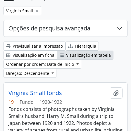
Remove filter:
Virginia Small
Opções de pesquisa avançada
Previsualizar a impressão
Hierarquia
Visualização em ficha
Visualização em tabela
Ordenar por ordem: Data de início
Direção: Descendente
Virginia Small fonds
Adici
19
·
Fundo
·
1920-1922
Fonds consists of photographs taken by Virginia
Small’s husband, Harry M. Small during a trip to
Japan between 1920 and 1922. Photos depict a
variety of scenes from rural and urban life including