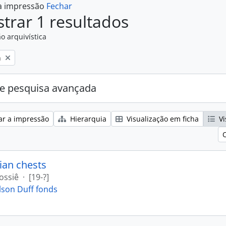
 a impressão
Fechar
trar 1 resultados
o arquivística
n
e pesquisa avançada
ar a impressão
Hierarquia
Visualização em ficha
Vi
ian chests
ossiê
·
[19-?]
lson Duff fonds