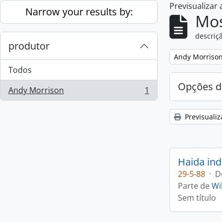
Previsualizar
Skip to main content
Narrow your results by:
Mos
descriçã
produtor
Remove filter:
Andy Morriso
Todos
Opções d
Andy Morrison
1
, 1 resultados
Previsualiz
Haida ind
29-5-88
·
D
Parte de
Wi
Sem título