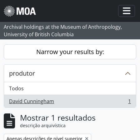
Skip to main content
Togg
Archival holdings at the Museum of Anthropology,
University of British Columbia
Narrow your results by:
produtor
Todos
David Cunningham
1
, 1 resultados
Mostrar 1 resultados
descrição arquivística
Remove filter:
Apenas descrições de nível superior