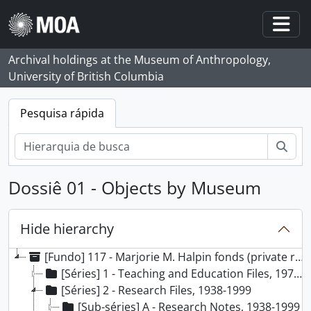
Skip to main content
Togg
Archival holdings at the Museum of Anthropology,
University of British Columbia
Pesquisa rápida
Pesq
Dossiê 01 - Objects by Museum
Hide hierarchy
[Fundo] 117 - Marjorie M. Halpin fonds (private records), 1924 - 2000, predominant 1966 - 2000
[Séries] 1 - Teaching and Education Files, 1971-2000
[Séries] 2 - Research Files, 1938-1999
[Sub-séries] A - Research Notes, 1938-1999