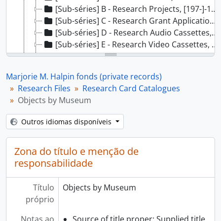
[Sub-séries] B - Research Projects, [197-]-1994
[Sub-séries] C - Research Grant Applications, 1973-1990
[Sub-séries] D - Research Audio Cassettes, 1976-1999
[Sub-séries] E - Research Video Cassettes, [19--]
[Sub-séries] F - Research Card Catalogues, [19--]
[Dossiê] 01 - Objects by Museum, n/d
Marjorie M. Halpin fonds (private records)
[Dossiê] 02 - Notes on Myths, Objects, n/d
Research Files
Research Card Catalogues
[Dossiê] 03 - Notes on Language, Objects etc., n/d
Objects by Museum
[Dossiê] 04 - Laxkibu Cue Cards, n/d
[Sub-séries] G - Research Slides, 1970-1998
Outros idiomas disponíveis
[Sub-séries] H - Research Posters and Maps, ca. 1967-1978
[Séries] 3 - Published and Unpublished Works, 1968-2000
Zona do título e menção de
[Séries] 4 - Community Service Files, 1972-2000
responsabilidade
[Séries] 5 - Correspondence Files, 1924-2000, predominant 1966-2000.
Título
Objects by Museum
próprio
Notas ao
Source of title proper: Supplied title