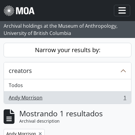
Skip to main content
Togg
Archival holdings at the Museum of Anthropology,
University of British Columbia
Narrow your results by:
creators
Todos
Andy Morrison
1
, 1 resultados
Mostrando 1 resultados
Archival description
Remove filter:
Andy Morrison