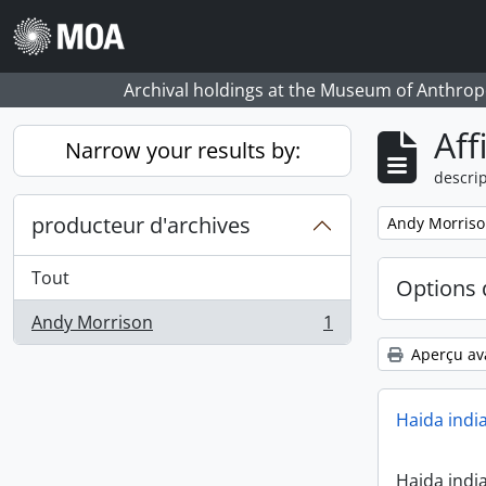
Skip to main content
Archival holdings at the Museum of Anthropo
Aff
Narrow your results by:
descrip
producteur d'archives
Remove filter:
Andy Morris
Tout
Options 
Andy Morrison
1
, 1 résultats
Aperçu av
Haida indi
Haida indi