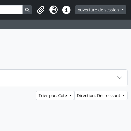
Search in browse page
ouverture de session
Clipboard
Langue
Liens rapides
Trier par: Cote
Direction: Décroissant