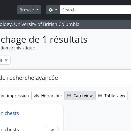
Rechercher
Search options
Browse
logy, University of British Columbia
ichage de 1 résultats
tion archivistique
on
de recherche avancée
ant impression
Hiérarchie
Card view
Table view
an chests
an chests