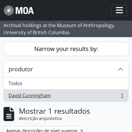
Skip to main content
Togg
Archival holdings at the Museum of Anthropology,
University of British Columbia
Narrow your results by:
produtor
Todos
David Cunningham
1
, 1 resultados
Mostrar 1 resultados
descrição arquivística
Remove filter:
Apenas descrições de nível superior