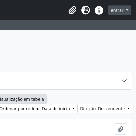
entrar
Clipboard
Idioma
Ligações rápidas
isualização em tabela
Ordenar por ordem: Data de início
Direção: Descendente
Adici