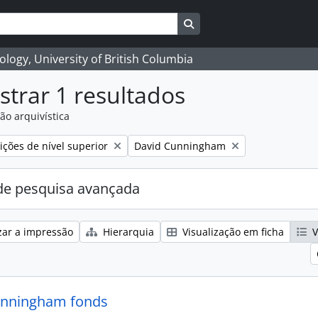
Search in browse page
logy, University of British Columbia
trar 1 resultados
ão arquivística
Remove filter:
ções de nível superior
David Cunningham
e pesquisa avançada
zar a impressão
Hierarquia
Visualização em ficha
V
unningham fonds