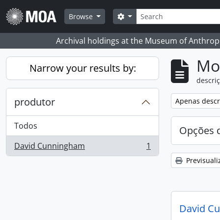
Skip to main content
Pesquisar
Search options
Browse
Archival holdings at the Museum of Anthropo
Mos
Narrow your results by:
descriç
produtor
Remove filter:
Apenas descri
Todos
Opções d
David Cunningham
1
, 1 resultados
Previsuali
David C