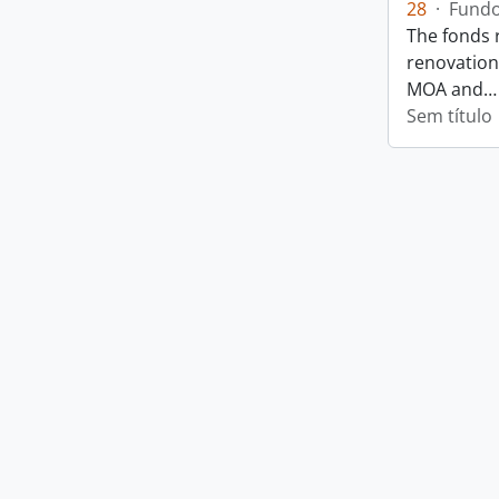
28
·
Fund
The fonds 
renovation
MOA and
Sem título