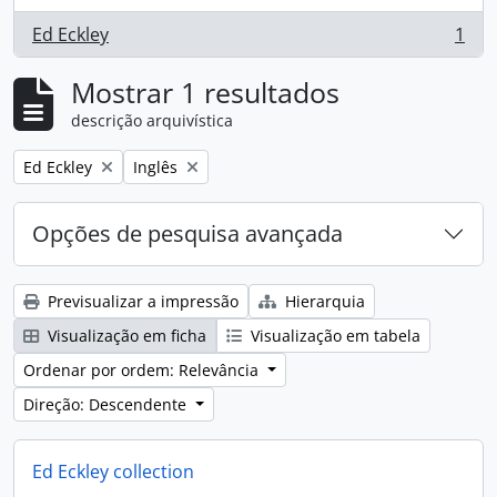
Ed Eckley
1
, 1 resultados
Mostrar 1 resultados
descrição arquivística
Remove filter:
Remove filter:
Ed Eckley
Inglês
Opções de pesquisa avançada
Previsualizar a impressão
Hierarquia
Visualização em ficha
Visualização em tabela
Ordenar por ordem: Relevância
Direção: Descendente
Ed Eckley collection