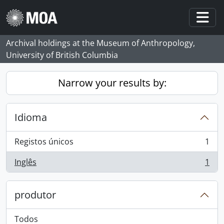
Skip to main content
Togg
Archival holdings at the Museum of Anthropology,
University of British Columbia
Narrow your results by:
Idioma
Registos únicos
1
, 1 resultados
Inglês
1
, 1 resultados
produtor
Todos