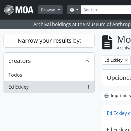
Skip to main content
Búsqueda
Search options
Browse
Archival holdings at the Museum of Anthropo
Mo
Narrow your results by:
Archiva
creators
Remove filter:
Ed Eckley
Todos
Opcione
Ed Eckley
1
, 1 resultados
Imprimir v
Ed Eckley c
Ed Eckley c