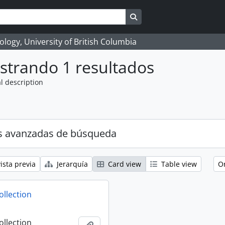
Search in browse page
logy, University of British Columbia
strando 1 resultados
l description
s avanzadas de búsqueda
ista previa
Jerarquía
Card view
Table view
O
ollection
ollection