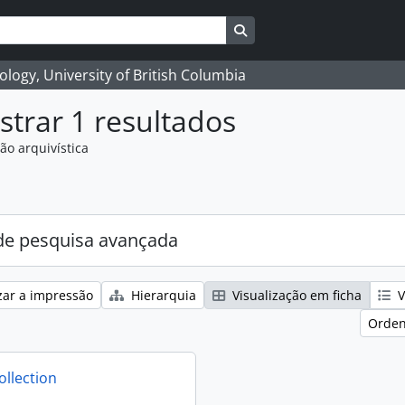
Search in browse page
logy, University of British Columbia
trar 1 resultados
ão arquivística
e pesquisa avançada
zar a impressão
Hierarquia
Visualização em ficha
V
Orden
ollection