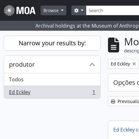
Skip to main content
Pesquisar
Search options
Browse
Archival holdings at the Museum of Anthropo
Mos
Narrow your results by:
descriç
produtor
Remove filter:
Ed Eckley
Todos
Opções d
Ed Eckley
1
, 1 resultados
Previsuali
Ed Eckley c