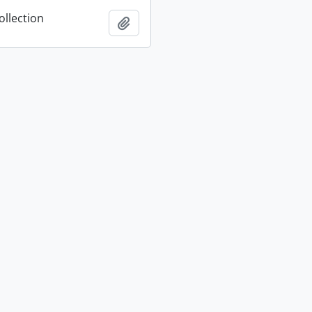
ollection
Adicionar à área de transferência