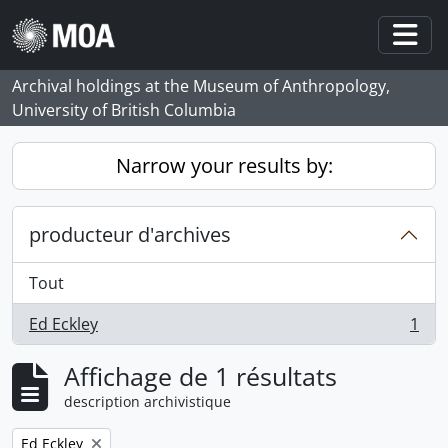
Skip to main content
Togg
Archival holdings at the Museum of Anthropology,
University of British Columbia
Narrow your results by:
producteur d'archives
Tout
Ed Eckley
1
, 1 résultats
Affichage de 1 résultats
description archivistique
Remove filter:
Ed Eckley