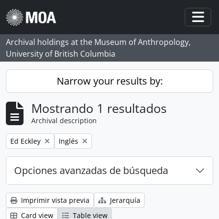
Skip to main content
Togg
Archival holdings at the Museum of Anthropology,
University of British Columbia
Narrow your results by:
Mostrando 1 resultados
Archival description
Remove filter:
Remove filter:
Ed Eckley
Inglés
Opciones avanzadas de búsqueda
Imprimir vista previa
Jerarquía
Card view
Table view