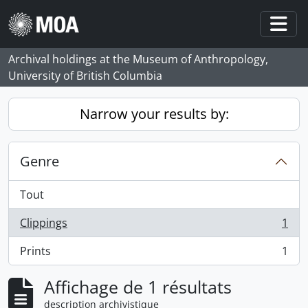
Skip to main content
Togg
Archival holdings at the Museum of Anthropology,
University of British Columbia
Narrow your results by:
Genre
Tout
Clippings
1
, 1 résultats
Prints
1
, 1 résultats
Affichage de 1 résultats
description archivistique