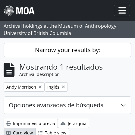
Skip to main content
Togg
Archival holdings at the Museum of Anthropology,
University of British Columbia
Narrow your results by:
Mostrando 1 resultados
Archival description
Remove filter:
Remove filter:
Andy Morrison
Inglés
Opciones avanzadas de búsqueda
Imprimir vista previa
Jerarquía
Card view
Table view