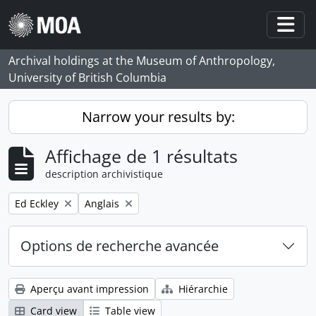
Skip to main content
Togg
Archival holdings at the Museum of Anthropology,
University of British Columbia
Narrow your results by:
Affichage de 1 résultats
description archivistique
Remove filter:
Remove filter:
Ed Eckley
Anglais
Options de recherche avancée
Aperçu avant impression
Hiérarchie
Card view
Table view