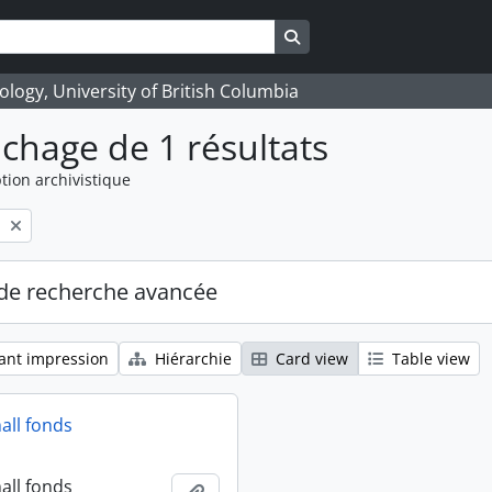
Search in browse page
logy, University of British Columbia
ichage de 1 résultats
tion archivistique
l
de recherche avancée
ant impression
Hiérarchie
Card view
Table view
all fonds
all fonds