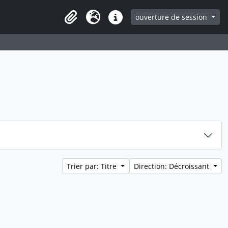
ouverture de session
Clipboard
Langue
Liens rapides
Trier par: Titre
Direction: Décroissant