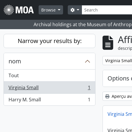
Skip to main content
Rechercher
Search options
Browse
Archival holdings at the Museum of Anthropo
Aff
Narrow your results by:
descrip
nom
Remove filter:
Virginia Smal
Tout
Options 
Virginia Small
1
, 1 résultats
Aperçu av
Harry M. Small
1
, 1 résultats
Virginia Sm
Virginia Sm