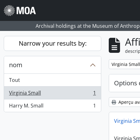
Skip to main content
Archival holdings at the Museum of Anthropo
Aff
Narrow your results by:
descrip
nom
Remove filter:
Virginia Smal
Tout
Options 
Virginia Small
1
, 1 résultats
Aperçu av
Harry M. Small
1
, 1 résultats
Virginia Sm
Virginia Sm