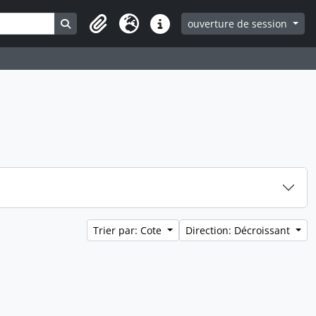
Search in browse page
ouverture de session
Clipboard
Langue
Liens rapides
Trier par: Cote
Direction: Décroissant