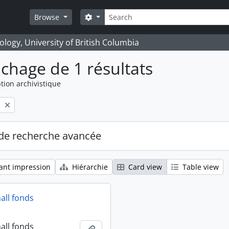
Rechercher
Search options
Browse
logy, University of British Columbia
ichage de 1 résultats
tion archivistique
l
de recherche avancée
ant impression
Hiérarchie
Card view
Table view
all fonds
all fonds