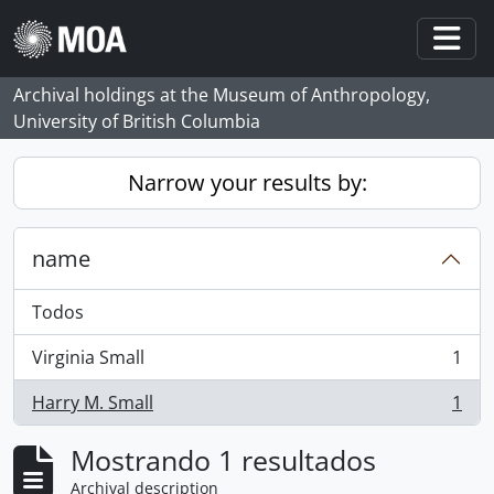
Skip to main content
Togg
Archival holdings at the Museum of Anthropology,
University of British Columbia
Narrow your results by:
name
Todos
Virginia Small
1
, 1 resultados
Harry M. Small
1
, 1 resultados
Mostrando 1 resultados
Archival description