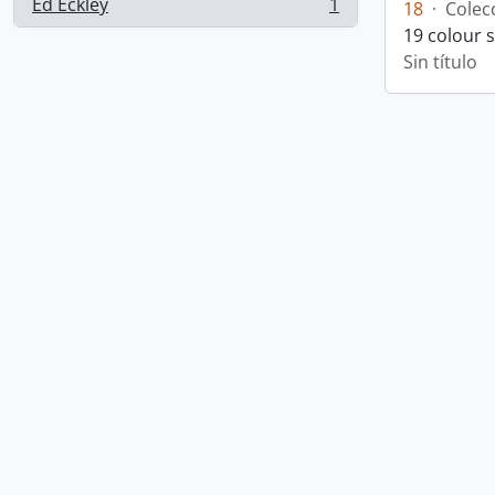
Ed Eckley
1
18
·
Colec
, 1 resultados
19 colour 
Sin título