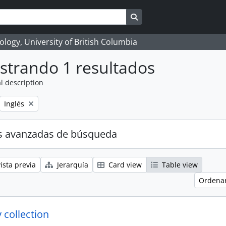
Search in browse page
logy, University of British Columbia
strando 1 resultados
l description
Remove filter:
Inglés
s avanzadas de búsqueda
ista previa
Jerarquía
Card view
Table view
Ordenar
 collection