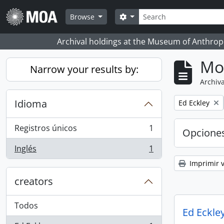
Skip to main content
Búsqueda
Search options
Browse
Archival holdings at the Museum of Anthropo
Mo
Narrow your results by:
Archiva
Idioma
Remove filter:
Ed Eckley
Registros únicos
1
Opcione
, 1 resultados
Inglés
1
, 1 resultados
Imprimir v
creators
Todos
Ed Eckley