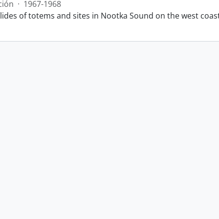
ción
·
1967-1968
slides of totems and sites in Nootka Sound on the west coas