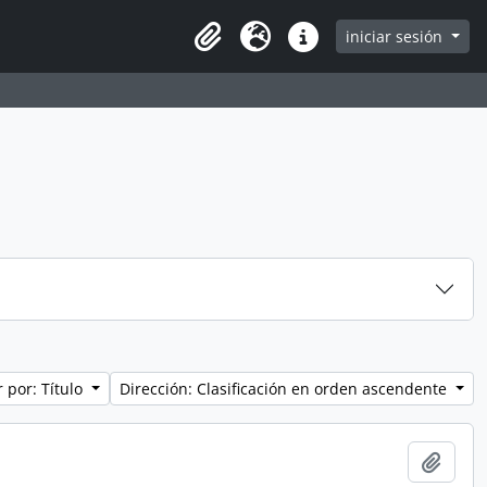
iniciar sesión
Clipboard
Idioma
Enlaces rápidos
 por: Título
Dirección: Clasificación en orden ascendente
Añadi