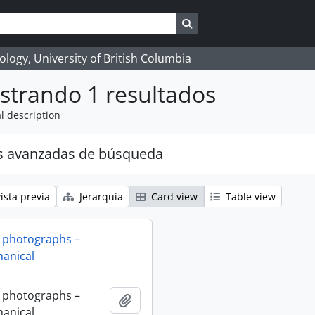
Search in browse page
logy, University of British Columbia
strando 1 resultados
l description
s avanzadas de búsqueda
ista previa
Jerarquía
Card view
Table view
 photographs –
anical
 photographs –
Añadir al portapapeles
anical