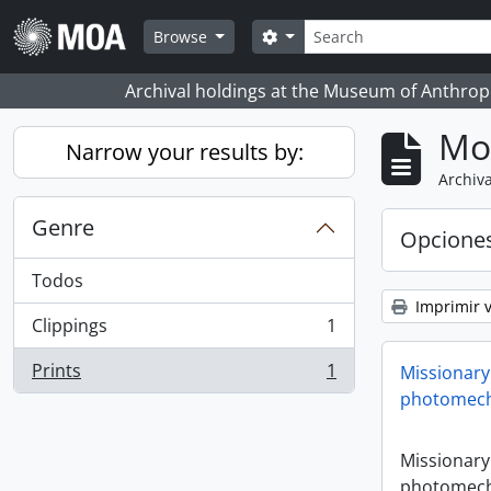
Skip to main content
Búsqueda
Search options
Browse
Archival holdings at the Museum of Anthropo
Mo
Narrow your results by:
Archiva
Genre
Opcione
Todos
Imprimir v
Clippings
1
, 1 resultados
Prints
1
Missionary
, 1 resultados
photomech
Missionary
photomech