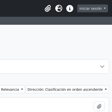
iniciar sesión
Clipboard
Idioma
Enlaces rápidos
 Relevancia
Dirección: Clasificación en orden ascendente
Añadi