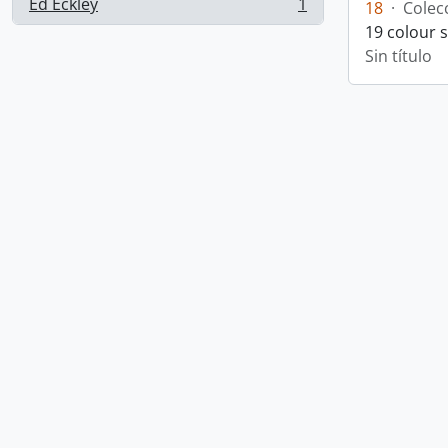
Ed Eckley
1
18
·
Colec
, 1 resultados
19 colour 
Sin título