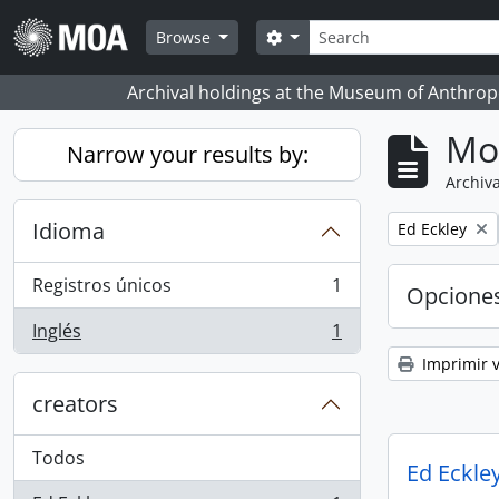
Skip to main content
Búsqueda
Search options
Browse
Archival holdings at the Museum of Anthropo
Mo
Narrow your results by:
Archiva
Idioma
Remove filter:
Ed Eckley
Registros únicos
1
Opcione
, 1 resultados
Inglés
1
, 1 resultados
Imprimir v
creators
Todos
Ed Eckley