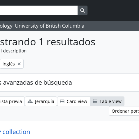
Search in browse page
logy, University of British Columbia
strando 1 resultados
l description
Remove filter:
Inglés
s avanzadas de búsqueda
ista previa
Jerarquía
Card view
Table view
Ordenar por:
 collection