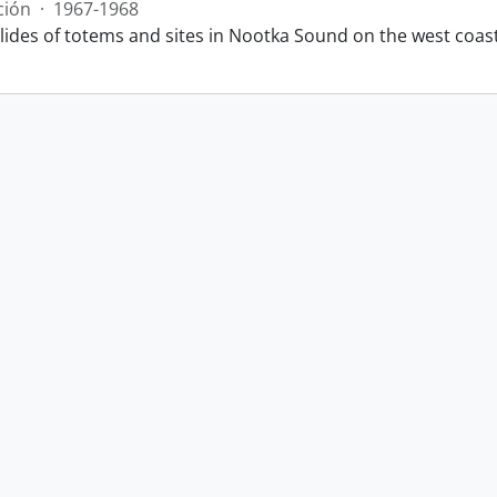
ción
·
1967-1968
slides of totems and sites in Nootka Sound on the west coas