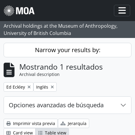
Skip to main content
Togg
Archival holdings at the Museum of Anthropology,
University of British Columbia
Narrow your results by:
Mostrando 1 resultados
Archival description
Remove filter:
Remove filter:
Ed Eckley
Inglés
Opciones avanzadas de búsqueda
Imprimir vista previa
Jerarquía
Card view
Table view