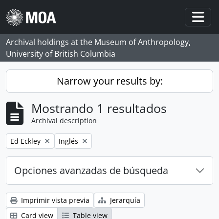
Skip to main content
Togg
Archival holdings at the Museum of Anthropology,
University of British Columbia
Narrow your results by:
Mostrando 1 resultados
Archival description
Remove filter:
Remove filter:
Ed Eckley
Inglés
Opciones avanzadas de búsqueda
Imprimir vista previa
Jerarquía
Card view
Table view