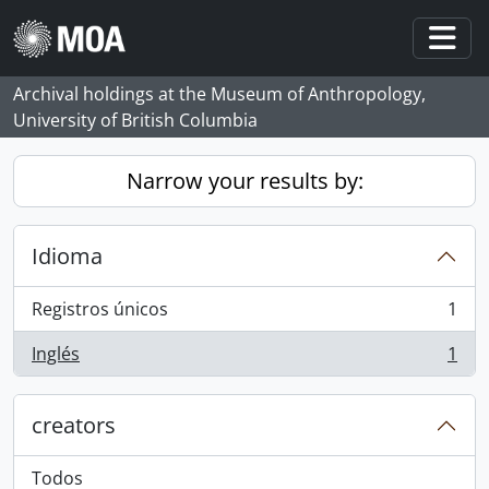
Skip to main content
Togg
Archival holdings at the Museum of Anthropology,
University of British Columbia
Narrow your results by:
Idioma
Registros únicos
1
, 1 resultados
Inglés
1
, 1 resultados
creators
Todos