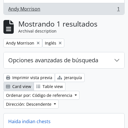
Andy Morrison
1
, 1 resultados
Mostrando 1 resultados
Archival description
Remove filter:
Remove filter:
Andy Morrison
Inglés
Opciones avanzadas de búsqueda
Imprimir vista previa
Jerarquía
Card view
Table view
Ordenar por: Código de referencia
Dirección: Descendente
Haida indian chests