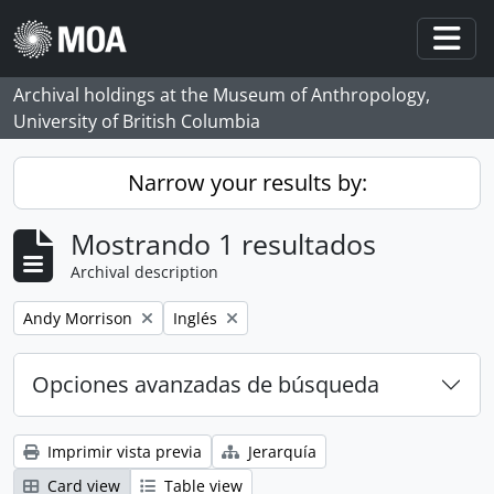
Skip to main content
Togg
Archival holdings at the Museum of Anthropology,
University of British Columbia
Narrow your results by:
Mostrando 1 resultados
Archival description
Remove filter:
Remove filter:
Andy Morrison
Inglés
Opciones avanzadas de búsqueda
Imprimir vista previa
Jerarquía
Card view
Table view